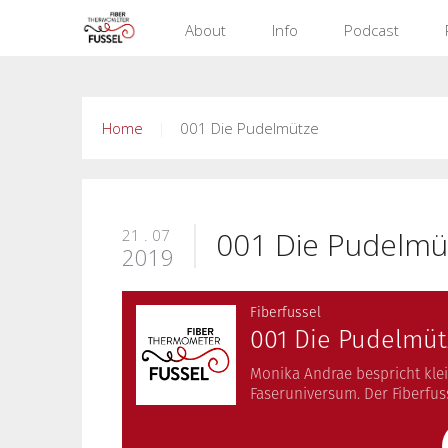
jjk
About
Info
Podcast
Home
001 Die Pudelmütze
001 Die Pudelmü
21 . 07
2019